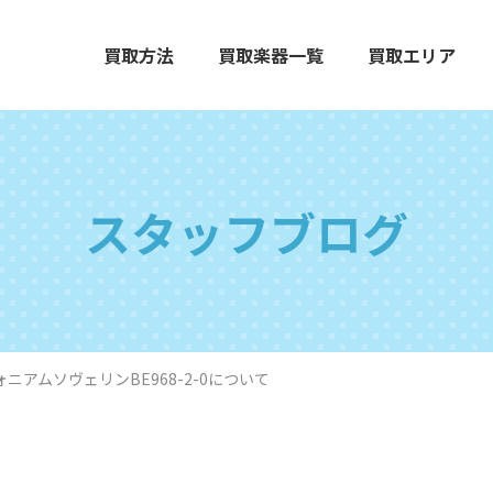
買取方法
買取楽器一覧
買取エリア
スタッフブログ
エレクトーン
グランドピアノ
木
ニアムソヴェリンBE968-2-0について
打楽器
弦楽器
オ