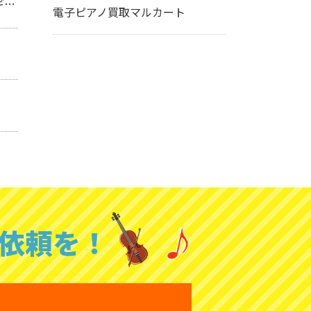
】
電子ピアノ買取マルカート
依頼を！