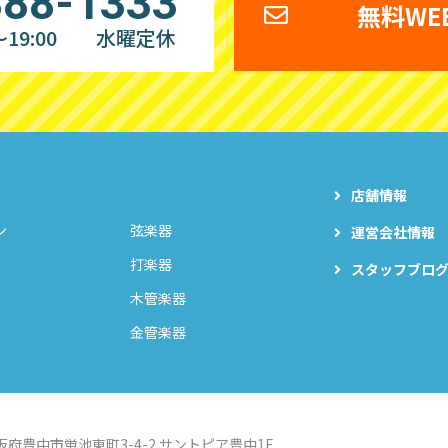
888-1333
無料WE
19:00
水曜定休
店舗情報
ン
弦楽器
運営会社情報
打楽器
スタッフブロ
木管楽器
金管楽器
阪府豊中市蛍池東町3-4-2
サントピア豊中1F