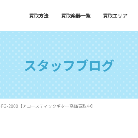
買取方法
買取楽器一覧
買取エリア
スタッフブログ
エレクトーン
グランドピアノ
木
)のFG-2000【アコースティックギター高価買取中】
打楽器
弦楽器
オ