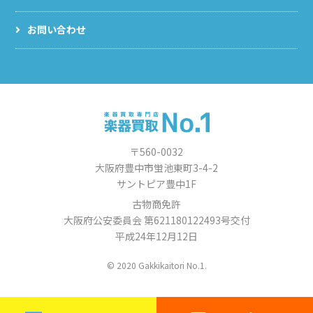
お問い合わせ
〒560-0032
大阪府豊中市蛍池東町3-4-2
サントピア豊中1F
古物商免許
大阪府公安委員会 第621180122493号交付
平成24年12月12日
© 2020 Gakkikaitori No.1.