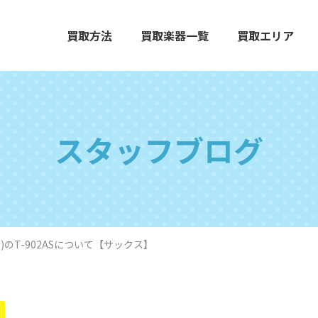
買取方法
買取楽器一覧
買取エリア
スタッフブログ
エレクトーン
グランドピアノ
木
ソン)のT-902ASについて【サックス】
打楽器
弦楽器
オ