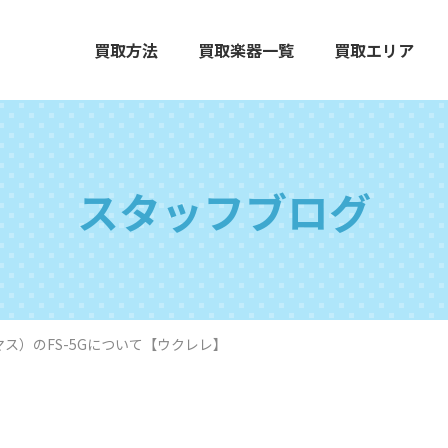
買取方法
買取楽器一覧
買取エリア
スタッフブログ
エレクトーン
グランドピアノ
木
イマス）のFS-5Gについて【ウクレレ】
打楽器
弦楽器
オ