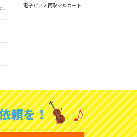
電子ピアノ買取マルカート
】
依頼を！