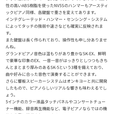
性の高いABS樹脂を使ったNV5Sのハンマーもアースティ
ックピアノ同様、各鍵盤で重さを変えてあります。
インテグレーテッド・ハンマー・センシング・システム
によってタッチの強弱や速さなども確実に反映されま
す。
また鍵盤は長く作られており、操作性も申し分ありませ
んね。
グランドピアノ音色は温もりがあり豊かなSK-EX、鮮明
で豪華な印象のEX、一音一音がはっきりとしつつもきち
んとまとまり厚みのあるSK-5という3種を備えており、
曲や好みに合った音色で演奏することができます。
さらに響板スピーカーシステムはオンキヨーと共に開発
したもので、ピアノらしいリアルな響きも味わえるでし
ょう。
5インチのカラー液晶タッチパネルやコンサートチュー
ナー機能、録音再生機能など、電子ピアノならではの機