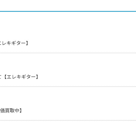
【エレキギター】
について【エレキギター】
ー高価買取中】