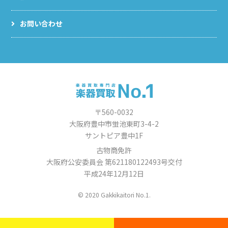
お問い合わせ
〒560-0032
大阪府豊中市蛍池東町3-4-2
サントピア豊中1F
古物商免許
大阪府公安委員会 第621180122493号交付
平成24年12月12日
© 2020 Gakkikaitori No.1.