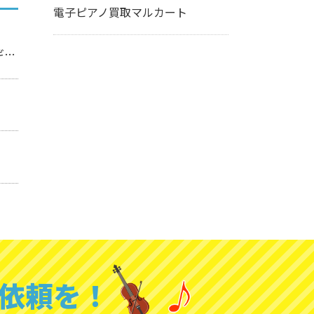
電子ピアノ買取マルカート
】
依頼を！