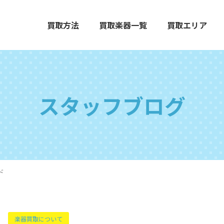
買取方法
買取楽器一覧
買取エリア
スタッフブログ
エレクトーン
グランドピアノ
木
ド
打楽器
弦楽器
オ
楽器買取について