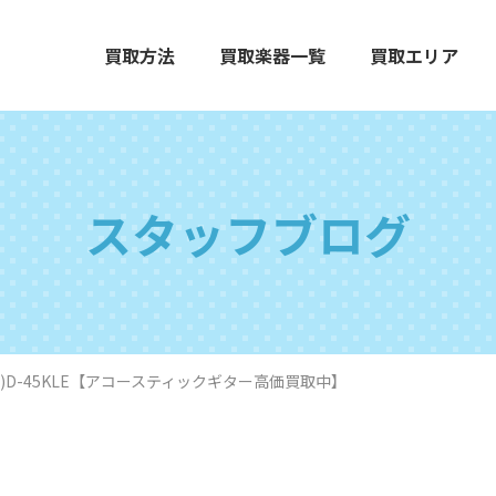
買取方法
買取楽器一覧
買取エリア
スタッフブログ
エレクトーン
グランドピアノ
木
in)D-45KLE【アコースティックギター高価買取中】
打楽器
弦楽器
オ