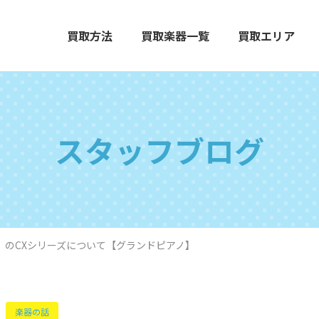
買取方法
買取楽器一覧
買取エリア
スタッフブログ
エレクトーン
グランドピアノ
木
ハ）のCXシリーズについて【グランドピアノ】
打楽器
弦楽器
オ
楽器の話