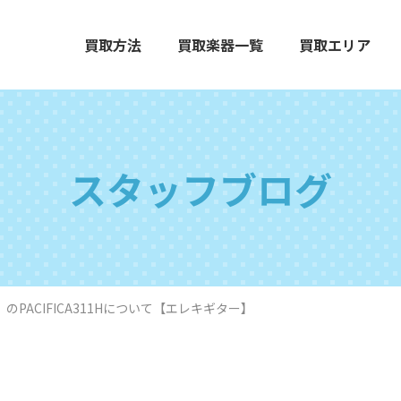
買取方法
買取楽器一覧
買取エリア
スタッフブログ
エレクトーン
グランドピアノ
木
）のPACIFICA311Hについて【エレキギター】
打楽器
弦楽器
オ