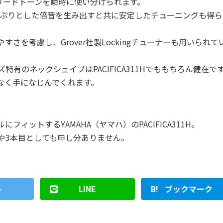
リードトーンを瞬時に使い分けられます。
し、たっぷりとした倍音を生み出すと共に安定したチューニングも得
さを考慮し、Grover社製Lockingチューナーも用いられて
ズ特有のネックシェイプはPACIFICA311Hでももちろん健在で
なく手になじんでくれます。
ィットするYAMAHA（ヤマハ）のPACIFICA311H。
や3本目としても申し分ありません。
ト
LINE
ブックマーク