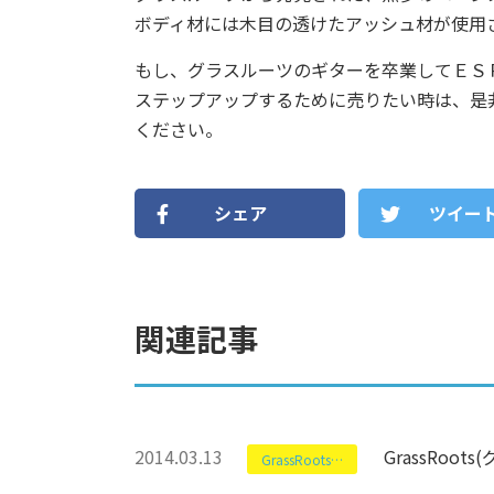
ボディ材には木目の透けたアッシュ材が使用
もし、グラスルーツのギターを卒業してＥＳ
ステップアップするために売りたい時は、是
ください。
シェア
ツイー
関連記事
2014.03.13
GrassRoo
GrassRoots(グラスルーツ)