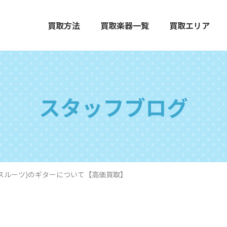
買取方法
買取楽器一覧
買取エリア
スタッフブログ
エレクトーン
グランドピアノ
木
(グラスルーツ)のギターについて【高価買取】
打楽器
弦楽器
オ