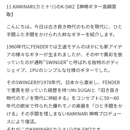
11.KAMINARI(カミナリ)のK-SW2【神鳴ギター高額買
取】
こんにちは。今日は古き良き時代のものを現代に、ひと
手間ふた手間をかけられた粋なギターを紹介します。
1960年代にFENDERでは王道モデルのほかにも新アイデ
アの様々なギターが生まれましたが、その中で異彩を放
っていたのが通称”SWINGER”と呼ばれる独特のボディ
シェイプ、1PUのシンプルな仕様のギターでした。
そのSWINGERが1970年代、日本から渡米し、FENDER
で重責を担っていた経歴を持つMr.SUGAIと「旧き良き
時代のモノを現代に供給する」をコンセプトに50～60
年代の欧米で作られた優れモノの楽器を「ひと手間をか
ける」その手間を惜しまないKAMINARI 神鳴プロデュー
スにより復活。
それがこのKAMINARI(カミナリ)のK-SW2です。